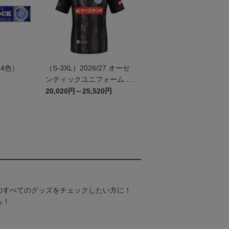
4色）
（S-3XL）2026/27 オーセ
ンティックユニフォーム G
K 2nd
20,020円～25,520円
のすべてのグッズをチェックしたい方に！
ら！