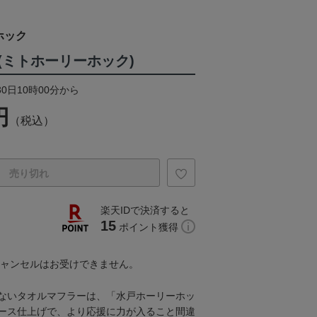
ホック
(ミトホーリーホック)
30日10時00分から
円
（税込）
売り切れ
楽天IDで決済すると
15
ポイント獲得
キャンセルはお受けできません。
ないタオルマフラーは、「水戸ホーリーホッ
ース仕上げで、より応援に力が入ること間違