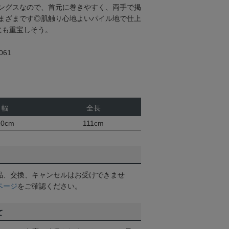
ングスなので、首元に巻きやすく、両手で掲
まざまです◎肌触り心地よいパイル地で仕上
にも重宝しそう。
61
幅
全長
20cm
111cm
品、交換、キャンセルはお受けできませ
ページ
をご確認ください。
て