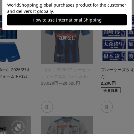
0cm）2026/27キ
（4XL）2026/27 オーセン
プレーヤーズタオル(
ォーム FP1st
ティックユニフォーム FP 1
7)
st
23,020円～28,520円
2,200円
会員特典