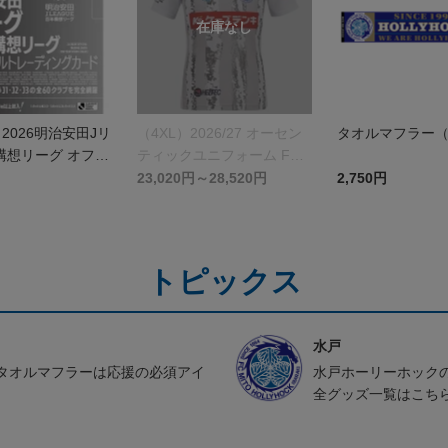
】2026明治安田Jリ
（4XL）2026/27 オーセン
タオルマフラー（
構想リーグ オフィ
ティックユニフォーム FP 2
レーディングカー
nd
23,020円～28,520円
2,750円
トピックス
水戸
タオルマフラーは応援の必須アイ
水戸ホーリーホック
全グッズ一覧はこち