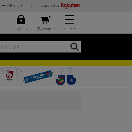
リーグチケット
powered by
ログイン
買い物かご
メニュー