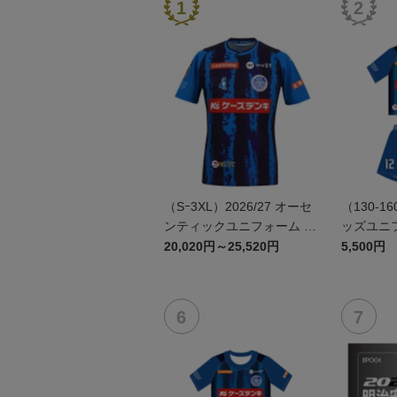
（Sｰ3XL）2026/27 オーセ
（130-16
ンティックユニフォーム F
ッズユニフ
P 1st
20,020円～25,520円
5,500円