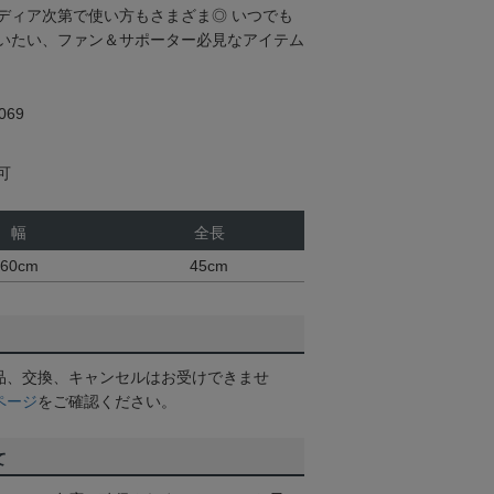
ディア次第で使い方もさまざま◎ いつでも
いたい、ファン＆サポーター必見なアイテム
69
可
幅
全長
60cm
45cm
品、交換、キャンセルはお受けできませ
ページ
をご確認ください。
て