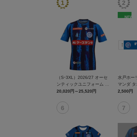
NEW
（Sｰ3XL）2026/27 オーセ
水戸ホー
ンティックユニフォーム F
マンダ 
P 1st
20,020円～25,520円
2,500円