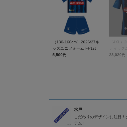
（130-160cm）2026/27キ
（4XL）2
ッズユニフォーム FP1st
ティックユ
st
5,500円
23,020円
水戸
こだわりのデザインに注目！
テム！