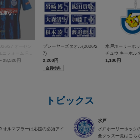
026/27 オーセン
プレーヤーズタオル(2026/2
水戸ホーリーホ
ニフォーム FP 1
7)
チュウ キーホル
～28,520円
2,200円
1,100円
会員特典
トピックス
水戸
タオルマフラーは応援の必須アイ
水戸ホーリーホック
全グッズ一覧はこち