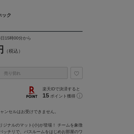
ホック
3日15時00分から
円
（税込）
売り切れ
楽天IDで決済すると
15
ポイント獲得
キャンセルはお受けできません。
リジナルのマット(小)が登場！ チームを象徴
バッチリで、バスルームをはじめお部屋のワ