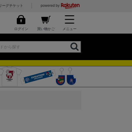
リーグチケット
powered by
ログイン
買い物かご
メニュー