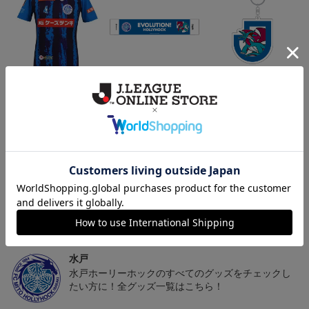
（Sｰ3XL）2026/27 オー
水戸ホーリーホック ボ
水戸ホーリーホック ボ
センティックユニフォー
ーマンダ タオルマフラー
ーマンダ キーホルダー
20,020円～25,520円
2,500円
1,100円
2
ム FP 1st
トピックス
水戸
こだわりのデザインに注目！タオルマフラーは応援
の必須アイテム！
水戸
水戸ホーリーホックのすべてのグッズをチェックし
たい方に！全グッズ一覧はこちら！