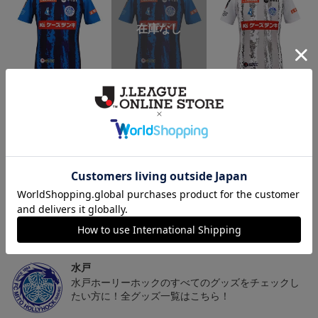
（Sｰ3XL）2026/27 オー
（4XL）2026/27 オーセ
（Sｰ3XL）2026/27 オー
（
センティックユニフォー
ンティックユニフォーム
センティックユニフォー
20,020円～25,520円
23,020円～28,520円
20,020円～25,520円
5
ム FP 1st
FP 1st
ム FP 2nd
t
トピックス
水戸
こだわりのデザインに注目！タオルマフラーは応援
の必須アイテム！
水戸
水戸ホーリーホックのすべてのグッズをチェックし
たい方に！全グッズ一覧はこちら！