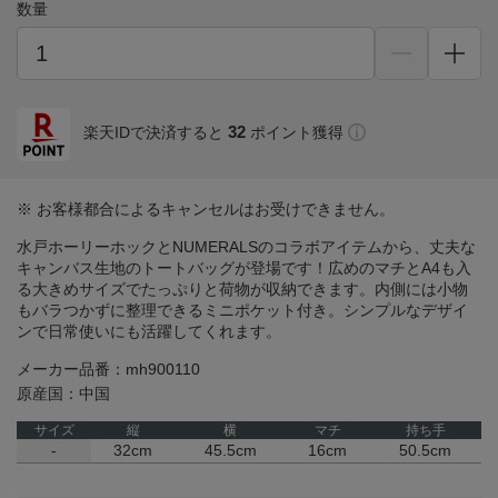
数量
32
楽天IDで決済すると
ポイント獲得
※ お客様都合によるキャンセルはお受けできません。
水戸ホーリーホックとNUMERALSのコラボアイテムから、丈夫な
キャンバス生地のトートバッグが登場です！広めのマチとA4も入
る大きめサイズでたっぷりと荷物が収納できます。内側には小物
もバラつかずに整理できるミニポケット付き。シンプルなデザイ
ンで日常使いにも活躍してくれます。
メーカー品番：mh900110
原産国：中国
サイズ
縦
横
マチ
持ち手
-
32cm
45.5cm
16cm
50.5cm