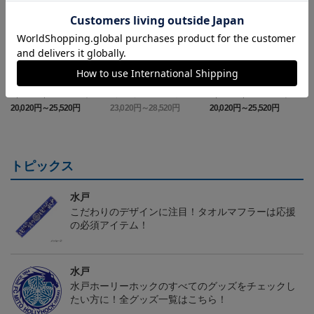
（Sｰ3XL）2026/27 オー
（4XL）2026/27 オーセ
（Sｰ3XL）2026/27 オー
（
センティックユニフォー
ンティックユニフォーム
センティックユニフォー
20,020円～25,520円
23,020円～28,520円
20,020円～25,520円
5
ム FP 1st
FP 1st
ム FP 2nd
t
トピックス
水戸
こだわりのデザインに注目！タオルマフラーは応援
の必須アイテム！
水戸
水戸ホーリーホックのすべてのグッズをチェックし
たい方に！全グッズ一覧はこちら！