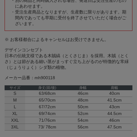
別の商品と同時購入される場合、発送日は受注生産のもの
にあわせます。
受注生産商品となりますが、生産数に限りがあります。期
間内であっても早期に受付を終了させていただく場合がご
ざいます。
※ お客様都合によるキャンセルはお受けできません。
デザインコンセプト
日本の伝統文様である木賊縞（とくさじま）を採用。木賊（とく
さ）とは節がある細い茎がまっすぐ立ち上がるのが特徴的な常緑
（じょうりょく）シダ類の植物。
メーカー品番：mh900118
サイズ
身丈(前/後)
身幅
肩幅
S
63/68cm
46cm
40cm
M
65/70cm
48cm
41.5cm
L
67/72cm
50cm
43cm
XL
69/74cm
52cm
44.5cm
XXL
71/76cm
54cm
46cm
3XL
73/ 78cm
56cm
47.5cm