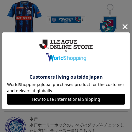
（Sｰ3XL）2026/27 オー
水戸ホーリーホック ボ
水戸ホーリーホック ボ
センティックユニフォー
ーマンダ タオルマフラー
ーマンダ キーホルダー
20,020円～25,520円
2,500円
1,100円
2
ム FP 1st
トピックス
水戸
こだわりのデザインに注目！タオルマフラーは応援
の必須アイテム！
水戸
水戸ホーリーホックのすべてのグッズをチェックし
たい方に！全グッズ一覧はこちら！