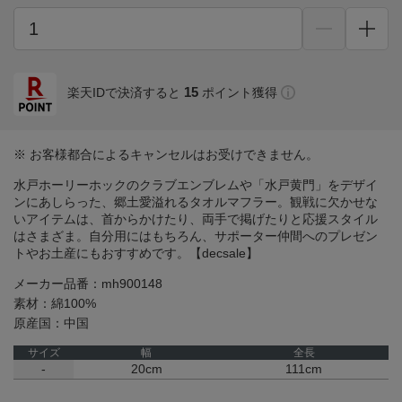
15
楽天IDで決済すると
ポイント獲得
※ お客様都合によるキャンセルはお受けできません。
水戸ホーリーホックのクラブエンブレムや「水戸黄門」をデザイ
ンにあしらった、郷土愛溢れるタオルマフラー。観戦に欠かせな
いアイテムは、首からかけたり、両手で掲げたりと応援スタイル
はさまざま。自分用にはもちろん、サポーター仲間へのプレゼン
トやお土産にもおすすめです。【decsale】
メーカー品番：mh900148
素材：綿100%
原産国：中国
サイズ
幅
全長
-
20cm
111cm