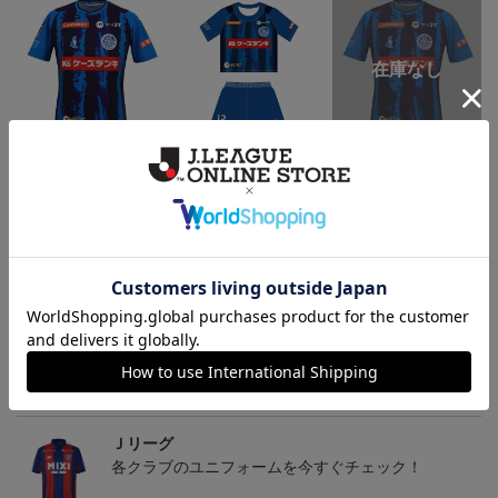
（Sｰ3XL）2026/27 オー
（130-160cm）2026/27
（4XL）2026/27 オーセ
センティックユニフォー
キッズユニフォーム FP1s
ンティックユニフォーム
6
20,020円～25,520円
5,500円
23,020円～28,520円
2
ム FP 1st
t
FP 1st
トピックス
Ｊリーグ
多種多様なアパレルアイテムはこちら！！
Ｊリーグ
各クラブのユニフォームを今すぐチェック！