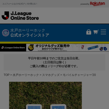
ユニフォームなどの公式グッズが買える！
powered by
水戸ホーリーホック
公式オンラインストア
平日午前10時までのご注文は当日出荷。
（土日祝日は除く）
ご購入の際はＪリーグIDが必要です。
TOP
水戸ホーリーホック
スマホグッズ
モバイルチャージャー'20