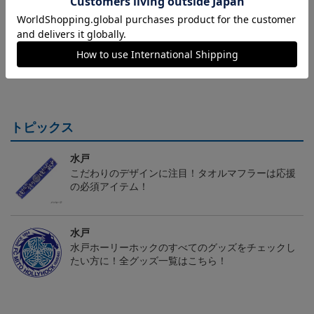
（Sｰ3XL）2026/27 オー
水戸ホーリーホック ボ
水戸ホーリーホック ボ
センティックユニフォー
ーマンダ タオルマフラー
ーマンダ キーホルダー
20,020円～25,520円
2,500円
1,100円
2
ム FP 1st
トピックス
水戸
こだわりのデザインに注目！タオルマフラーは応援
の必須アイテム！
水戸
水戸ホーリーホックのすべてのグッズをチェックし
たい方に！全グッズ一覧はこちら！