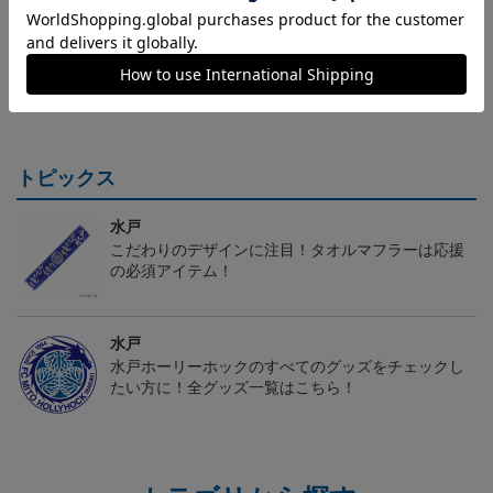
（Sｰ3XL）2026/27 オー
（4XL）2026/27 オーセ
（Sｰ3XL）2026/27 オー
（
センティックユニフォー
ンティックユニフォーム
センティックユニフォー
20,020円～25,520円
23,020円～28,520円
20,020円～25,520円
5
ム FP 1st
FP 1st
ム FP 2nd
t
トピックス
水戸
こだわりのデザインに注目！タオルマフラーは応援
の必須アイテム！
水戸
水戸ホーリーホックのすべてのグッズをチェックし
たい方に！全グッズ一覧はこちら！