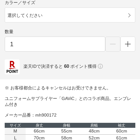
カラー／サイズ
選択してください
数量
60
楽天IDで決済すると
ポイント獲得
※ お客様都合によるキャンセルはお受けできません。
ユニフォームサプライヤー「GAViC」とのコラボ商品。エンブレ
ム付き
メーカー品番：mh900172
サイズ
身丈
身幅
肩幅
袖丈
M
66cm
55cm
48cm
60cm
L
70cm
58cm
52cm
61cm