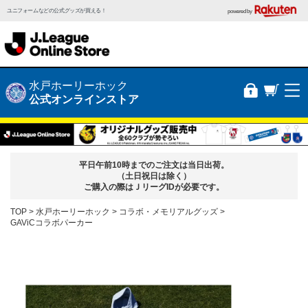
ユニフォームなどの公式グッズが買える！
powered by
水戸ホーリーホック
公式オンラインストア
平日午前10時までのご注文は当日出荷。
（土日祝日は除く）
ご購入の際はＪリーグIDが必要です。
TOP
水戸ホーリーホック
コラボ・メモリアルグッズ
GAViCコラボパーカー