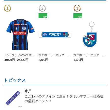
NEW
NEW
（Sｰ3XL）2026/27 オー
水戸ホーリーホック ボ
水戸ホーリーホック ボ
センティックユニフォー
ーマンダ タオルマフラー
ーマンダ キーホルダー
20,020円～25,520円
2,500円
1,100円
2
ム FP 1st
トピックス
水戸
こだわりのデザインに注目！タオルマフラーは応援
の必須アイテム！