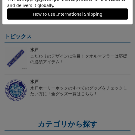
（Sｰ3XL）2026/27 オー
（130-160cm）2026/27
（4XL）2026/27 オーセ
センティックユニフォー
キッズユニフォーム FP1s
ンティックユニフォーム
6
20,020円～25,520円
5,500円
23,020円～28,520円
2
ム FP 1st
t
FP 1st
トピックス
水戸
こだわりのデザインに注目！タオルマフラーは応援
の必須アイテム！
水戸
水戸ホーリーホックのすべてのグッズをチェックし
たい方に！全グッズ一覧はこちら！
カテゴリから探す