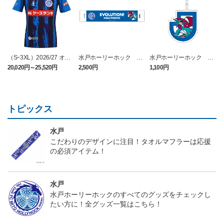
（Sｰ3XL）2026/27 オー
水戸ホーリーホック ボ
水戸ホーリーホック ボ
センティックユニフォー
ーマンダ タオルマフラー
ーマンダ キーホルダー
20,020円～25,520円
2,500円
1,100円
2
ム FP 1st
トピックス
水戸
こだわりのデザインに注目！タオルマフラーは応援
の必須アイテム！
水戸
水戸ホーリーホックのすべてのグッズをチェックし
たい方に！全グッズ一覧はこちら！