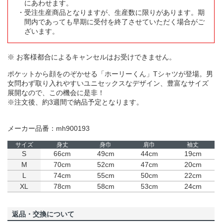
にあわせます。
受注生産商品となりますが、生産数に限りがあります。期
間内であっても早期に受付を終了させていただく場合がご
ざいます。
※ お客様都合によるキャンセルはお受けできません。
ポケットから顔をのぞかせる「ホーリーくん」Tシャツが登場。男
女問わず取り入れやすいユニセックスなデザイン、豊富なサイズ
展開なので、この機会に是非！
※注文後、約3週間で納品予定となります。
メーカー品番：mh900193
サイズ
身丈
身巾
肩巾
袖丈
S
66cm
49cm
44cm
19cm
M
70cm
52cm
47cm
20cm
L
74cm
55cm
50cm
22cm
XL
78cm
58cm
53cm
24cm
返品・交換について