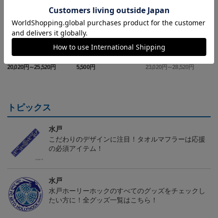
（Sｰ3XL）2026/27 オー
（130-160cm）2026/27
（4XL）2026/27 オーセ
センティックユニフォー
キッズユニフォーム FP1s
ンティックユニフォーム
6
20,020円～25,520円
5,500円
23,020円～28,520円
2
ム FP 1st
t
FP 1st
トピックス
水戸
こだわりのデザインに注目！タオルマフラーは応援
の必須アイテム！
水戸
水戸ホーリーホックのすべてのグッズをチェックし
たい方に！全グッズ一覧はこちら！