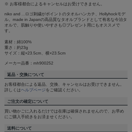
※ お客様都合によるキャンセルはお受けできません。
niko and ...ロゴ刺繍がポイントのタオルハンカチ、Hollyhockモデ
ル。made in Japanの高品質なタオルブランドとして有名な今治タ
オルで、肌触りや使いやすさも◎プレゼント用にもオススメで
す。
素材：綿100%
重さ：約23g
サイズ：縦×23.5cm、横×23.5cm
メーカー品番：mh900252
返品・交換について
お客様都合による返品、交換、キャンセルはお受けできません。
詳しくは
ヘルプページ
をご確認ください。
ご注文の確定について
買い物かごに入れるだけでは在庫は確保されませんので、お早め
にご購入手続きをお済ませください。
送料について