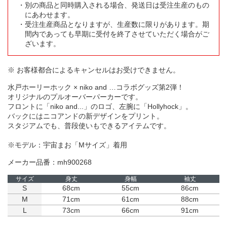
別の商品と同時購入される場合、発送日は受注生産のもの
にあわせます。
受注生産商品となりますが、生産数に限りがあります。期
間内であっても早期に受付を終了させていただく場合がご
ざいます。
※ お客様都合によるキャンセルはお受けできません。
水戸ホーリーホック × niko and …コラボグッズ第2弾！
オリジナルのプルオーバーパーカーです。
フロントに「niko and...」のロゴ、左腕に「Hollyhock」。
バックにはニコアンドの新デザインをプリント。
スタジアムでも、普段使いもできるアイテムです。
※モデル：宇宙まお「Mサイズ」着用
メーカー品番：mh900268
サイズ
身丈
身幅
袖丈
S
68cm
55cm
86cm
M
71cm
61cm
88cm
L
73cm
66cm
91cm