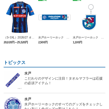
NEW
NEW
（Sｰ3XL）2026/27 オー
水戸ホーリーホック ボ
水戸ホーリーホック ボ
センティックユニフォー
ーマンダ タオルマフラー
ーマンダ キーホルダー
20,020円～25,520円
2,500円
1,100円
2
ム FP 1st
トピックス
水戸
こだわりのデザインに注目！タオルマフラーは応援
の必須アイテム！
水戸
水戸ホーリーホックのすべてのグッズをチェックし
たい方に！全グッズ一覧はこちら！