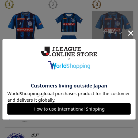
（Sｰ3XL）2026/27 オー
（130-160cm）2026/27
（4XL）2026/27 オーセ
センティックユニフォー
キッズユニフォーム FP1s
ンティックユニフォーム
6
20,020円～25,520円
5,500円
23,020円～28,520円
2
ム FP 1st
t
FP 1st
トピックス
水戸
こだわりのデザインに注目！タオルマフラーは応援
の必須アイテム！
水戸