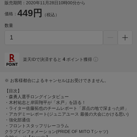
販売期間：2020年11月28日10時00分から
449円
価格：
（税込）
数量
4
楽天IDで決済すると
ポイント獲得
※ お客様都合によるキャンセルはお受けできません。
【目次】
・森勇人選手ロングインタビュー
・木村祐志と岸田翔平が「水戸」を語る！
・ライター佐藤拓也のチームレポート「原点の地で深まった絆」
・アカデミーレポート(ジュニアユース 最後の大会にかける思い)
・強化部通信
・フロントスタッフリレーコラム
クラブインフォメーション(PRIDE OF MITO Tシャツ)