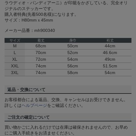
ラウディオ・パンディアーニ）が印籠をかざしている、完全オリ
ジナルのステッカーです。
購入者特典(先着500名様)になります。
サイズ：H80mmｘ45mm
メーカー品番：mh900340
サイズ
着丈
身巾
裄丈
M
68cm
50cm
44cm
L
70cm
52cm
46.6cm
XL
72cm
54cm
49cm
XXL
74cm
56cm
51.5cm
3XL
74cm
58cm
54cm
返品・交換について
お客様都合による返品、交換、キャンセルはお受けできません。
詳しくは
ヘルプページ
をご確認ください。
ご注文の確定について
買い物かごに入れるだけでは在庫は確保されませんので、お早め
にご購入手続きをお済ませください。