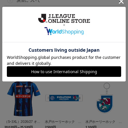
決済について
ギフト対応について
ヘルプページ
ランキング
NEW
NEW
（Sｰ3XL）2026/27 オー
水戸ホーリーホック ボ
水戸ホーリーホック ボ
センティックユニフォー
ーマンダ タオルマフラー
ーマンダ キーホルダー
20,020円～25,520円
2,500円
1,100円
2