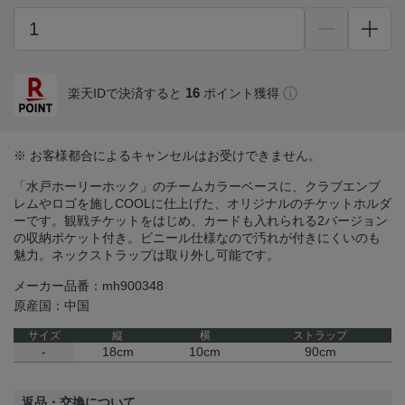
16
楽天IDで決済すると
ポイント獲得
※ お客様都合によるキャンセルはお受けできません。
「水戸ホーリーホック」のチームカラーベースに、クラブエンブ
レムやロゴを施しCOOLに仕上げた、オリジナルのチケットホルダ
ーです。観戦チケットをはじめ、カードも入れられる2バージョン
の収納ポケット付き。ビニール仕様なので汚れが付きにくいのも
魅力。ネックストラップは取り外し可能です。
メーカー品番：mh900348
原産国：中国
サイズ
縦
横
ストラップ
-
18cm
10cm
90cm
返品・交換について