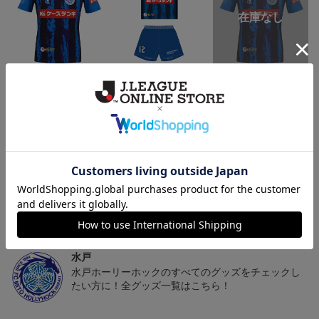
（Sｰ3XL）2026/27 オー
（130-160cm）2026/27
（4XL）2026/27 オーセ
センティックユニフォー
キッズユニフォーム FP1s
ンティックユニフォーム
6
20,020円～25,520円
5,500円
23,020円～28,520円
2
ム FP 1st
t
FP 1st
トピックス
水戸
こだわりのデザインに注目！タオルマフラーは応援
の必須アイテム！
水戸
水戸ホーリーホックのすべてのグッズをチェックし
たい方に！全グッズ一覧はこちら！