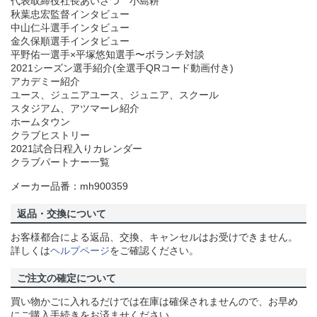
代表取締役社長あいさつ 小島耕
秋葉忠宏監督インタビュー
中山仁斗選手インタビュー
金久保順選手インタビュー
平野佑一選手×平塚悠知選手〜ボランチ対談
2021シーズン選手紹介(全選手QRコード動画付き)
アカデミー紹介
ユース、ジュニアユース、ジュニア、スクール
スタジアム、アツマーレ紹介
ホームタウン
クラブヒストリー
2021試合日程入りカレンダー
クラブパートナー一覧
メーカー品番：mh900359
返品・交換について
お客様都合による返品、交換、キャンセルはお受けできません。
詳しくは
ヘルプページ
をご確認ください。
ご注文の確定について
買い物かごに入れるだけでは在庫は確保されませんので、お早め
にご購入手続きをお済ませください。