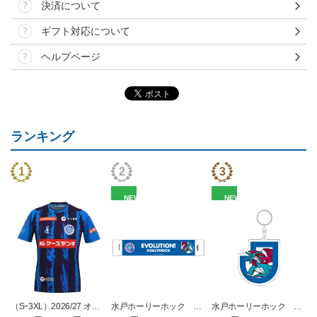
決済について
ギフト対応について
ヘルプページ
ランキング
NEW
NEW
（Sｰ3XL）2026/27 オー
水戸ホーリーホック ボ
水戸ホーリーホック ボ
センティックユニフォー
ーマンダ タオルマフラー
ーマンダ キーホルダー