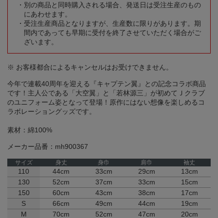
別の商品と同時購入される場合、発送日は受注生産のもの
にあわせます。
受注生産商品となりますが、生産数に限りがあります。期
間内であっても早期に受付を終了させていただく場合がご
ざいます。
※ お客様都合によるキャンセルはお受けできません。
今年で連載40周年を迎える『キャプテン翼』との記念コラボ商品
です！主人公である「大空翼」と「若林源三」が初めてＪクラブ
のユニフォーム姿となって登場！原作にはない想像を楽しめるコ
ラボレーショングッズです。
素材：綿100%
メーカー品番：mh900367
サイズ
身丈
身巾
肩巾
袖丈
110
44cm
33cm
29cm
13cm
130
52cm
37cm
33cm
15cm
150
60cm
43cm
38cm
17cm
S
66cm
49cm
44cm
19cm
M
70cm
52cm
47cm
20cm