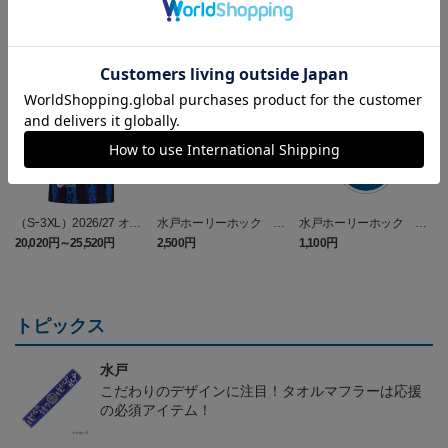
NEW
NEW
（Sｰ3XL）2026/27 オー
水戸ホーリーホック ボ
水戸ホーリーホック ボ
センティックユニフォー
ーマンダ タオルマフラー
ーマンダ キーホルダー
20,020円～25,520円
2,500円
1,100円
2
ム FP 1st
トピックス
水戸
こだわりのデザインに注目！タオルマフラーは応援
の必須アイテム！