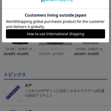
（Sｰ3XL）2026/27 オー
（4XL）2026/27 オーセ
（Sｰ3XL）2026/27 オー
（
センティックユニフォー
ンティックユニフォーム
センティックユニフォー
20,020円～25,520円
23,020円～28,520円
20,020円～25,520円
5
ム FP 1st
FP 1st
ム FP 2nd
t
トピックス
水戸
こだわりのデザインに注目！タオルマフラーは応援
の必須アイテム！