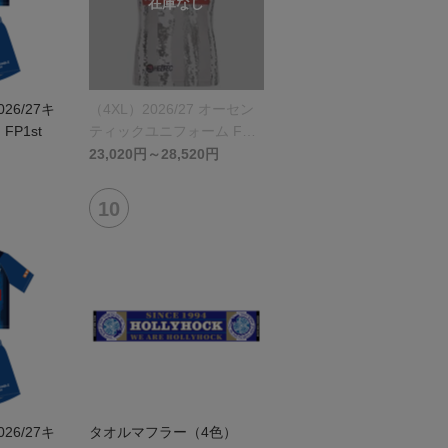
026/27キ
（4XL）2026/27 オーセン
P1st
ティックユニフォーム FP 2
nd
23,020円～28,520円
026/27キ
タオルマフラー（4色）