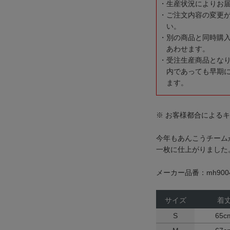
生産状況によりお
ご注文内容の変更
い。
別の商品と同時購
あわせます。
受注生産商品とな
内であっても早期
ます。
※ お客様都合による
今年もあんこうチーム
一枚に仕上がりました
メーカー品番：mh9004
サイズ
着
S
65c