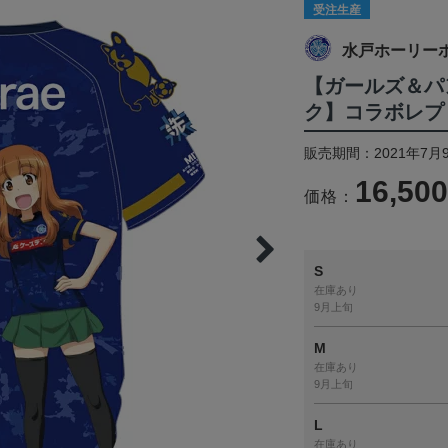
受注生産
水戸ホーリー
【ガールズ＆パ
ク】コラボレプ
販売期間：2021年7月9
16,50
価格：
S
在庫あり
9月上旬
M
在庫あり
9月上旬
L
在庫あり