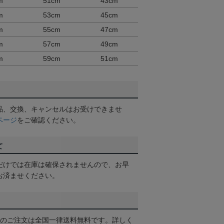
m
51cm
43cm
m
53cm
45cm
m
55cm
47cm
m
57cm
49cm
m
59cm
51cm
品、交換、キャンセルはお受けできませ
ページ
をご確認ください。
て
だけでは在庫は確保されませんので、お早
お済ませください。
以上のご注文は全国一律送料無料です。詳しく