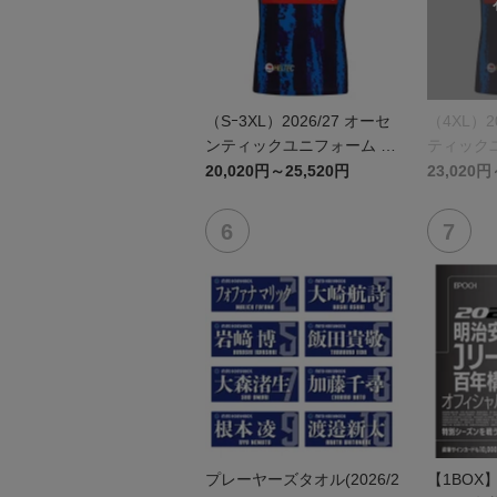
（Sｰ3XL）2026/27 オーセ
（4XL）2
ンティックユニフォーム F
ティックユ
P 1st
st
20,020円～25,520円
23,020円
プレーヤーズタオル(2026/2
【1BOX