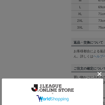
M
67c
L
69c
XL
71c
2XL
73c
3XL
75c
返品・交換について
お客様都合による返
ん。詳しくは
ヘルプ
ご注文の確定につい
買い物かごに入れる
めにご購入手続きを
送料について
3,980円（税込）