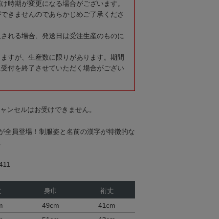
届け時期が変更になる場合がございます。
ができませんのであらかじめご了承くださ
入される場合、発送日は受注生産のものに
りますが、生産数に限りがあります。期間
に受付を終了させていただく場合がござい
キャンセルはお受けできません。
が全員登場！制服姿と名前の漢字が特徴的な
。
11
丈
身巾
裄丈
m
49cm
41cm