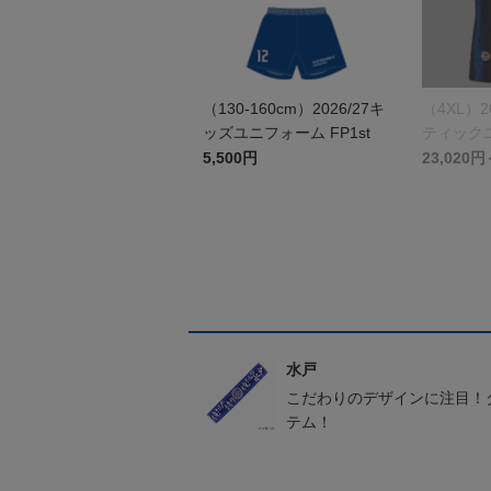
（130-160cm）2026/27キ
（4XL）2
ッズユニフォーム FP1st
ティックユ
st
5,500円
23,020円
水戸
こだわりのデザインに注目！
テム！