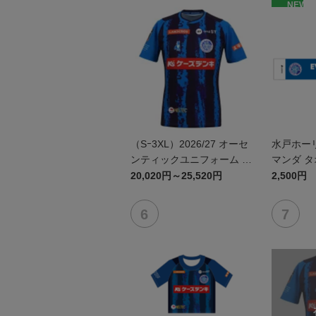
NEW
（Sｰ3XL）2026/27 オーセ
水戸ホー
ンティックユニフォーム F
マンダ 
P 1st
20,020円～25,520円
2,500円