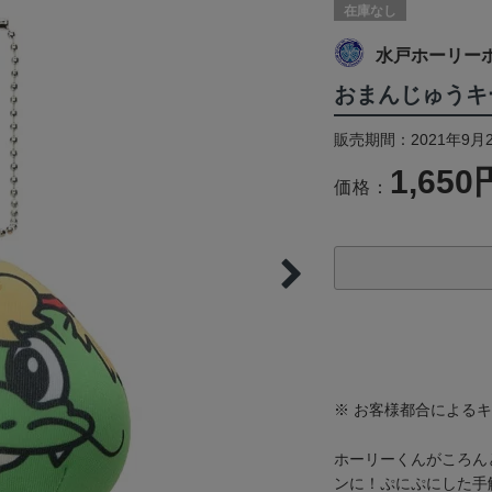
在庫なし
水戸ホーリー
おまんじゅうキ
販売期間：2021年9月
1,650
価格：
※ お客様都合による
ホーリーくんがころん
ンに！ぷにぷにした手