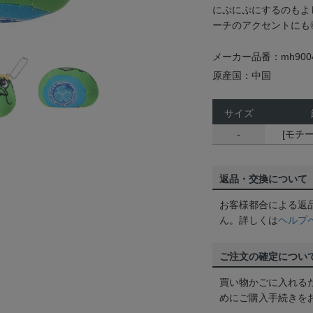
にぷにぷにするのもよ
ーチのアクセントにも◎【
メーカー品番：mh9004
原産国：中国
サイズ
-
[モチー
返品・交換について
お客様都合による返
ん。詳しくは
ヘルプ
ご注文の確定につい
買い物かごに入れる
めにご購入手続きを