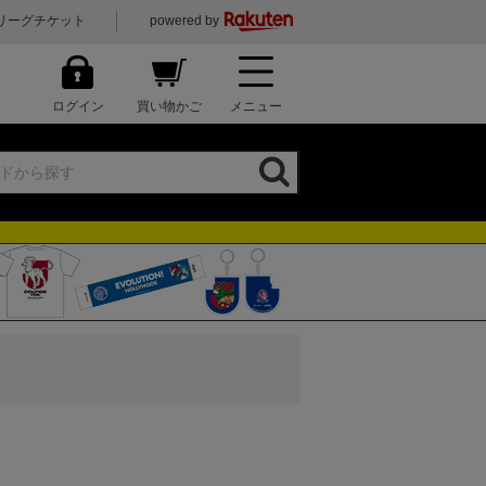
リーグチケット
powered by
ログイン
買い物かご
メニュー