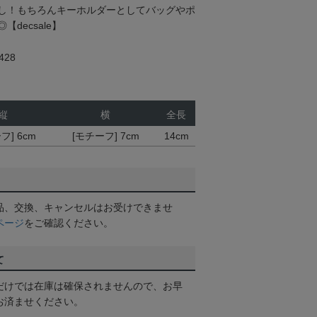
し！もちろんキーホルダーとしてバッグやポ
decsale】
28
縦
横
全長
フ] 6cm
[モチーフ] 7cm
14cm
品、交換、キャンセルはお受けできませ
ページ
をご確認ください。
て
だけでは在庫は確保されませんので、お早
お済ませください。