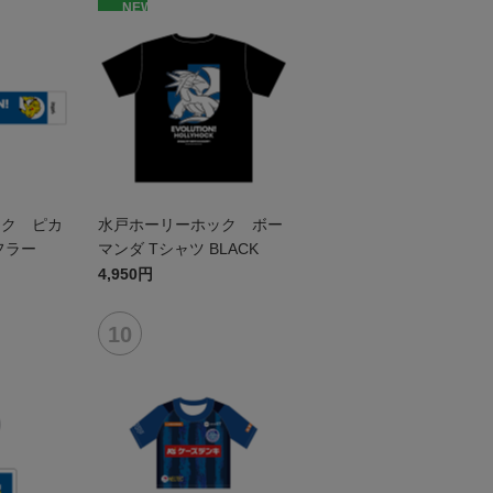
NEW
ック ピカ
水戸ホーリーホック ボー
フラー
マンダ Tシャツ BLACK
4,950円