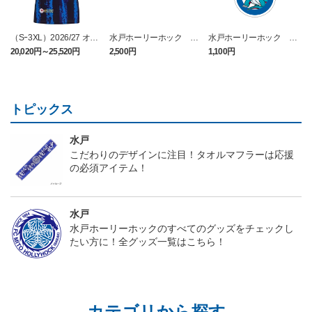
（Sｰ3XL）2026/27 オー
水戸ホーリーホック ボ
水戸ホーリーホック ボ
センティックユニフォー
ーマンダ タオルマフラー
ーマンダ キーホルダー
20,020円～25,520円
2,500円
1,100円
2
ム FP 1st
トピックス
水戸
こだわりのデザインに注目！タオルマフラーは応援
の必須アイテム！
水戸
水戸ホーリーホックのすべてのグッズをチェックし
たい方に！全グッズ一覧はこちら！
カテゴリから探す