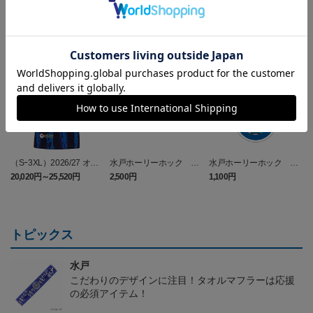
NEW
NEW
（Sｰ3XL）2026/27 オー
水戸ホーリーホック ボ
水戸ホーリーホック ボ
センティックユニフォー
ーマンダ タオルマフラー
ーマンダ キーホルダー
20,020円～25,520円
2,500円
1,100円
2
ム FP 1st
トピックス
水戸
こだわりのデザインに注目！タオルマフラーは応援
の必須アイテム！