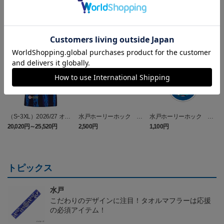
NEW
NEW
（Sｰ3XL）2026/27 オー
水戸ホーリーホック ボ
水戸ホーリーホック ボ
センティックユニフォー
ーマンダ タオルマフラー
ーマンダ キーホルダー
20,020円～25,520円
2,500円
1,100円
2
ム FP 1st
トピックス
水戸
こだわりのデザインに注目！タオルマフラーは応援
の必須アイテム！