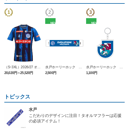
NEW
NEW
（Sｰ3XL）2026/27 オー
水戸ホーリーホック ボ
水戸ホーリーホック ボ
センティックユニフォー
ーマンダ タオルマフラー
ーマンダ キーホルダー
20,020円～25,520円
2,500円
1,100円
2
ム FP 1st
トピックス
水戸
こだわりのデザインに注目！タオルマフラーは応援
の必須アイテム！