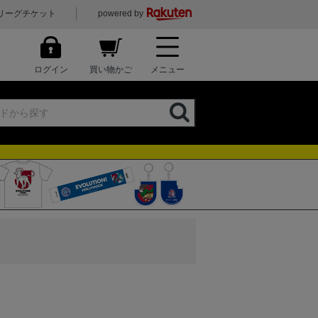
リーグチケット
powered by
ログイン
買い物かご
メニュー