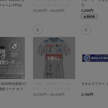
ォーム FP1st
ティックユニフォーム FP 1
7)
st
23,020円～28,520円
2,200円
会員特典
】2026明治安田Jリ
（4XL）2026/27 オーセン
タオルマフラー（
構想リーグ オフィ
ティックユニフォーム FP 2
レーディングカー
nd
23,020円～28,520円
2,750円