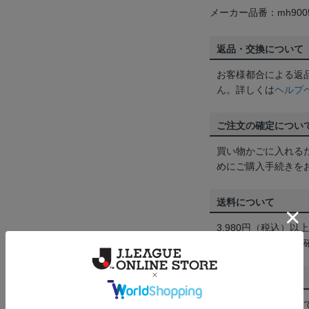
メーカー品番：mh9005
返品・交換について
お客様都合による返
ん。詳しくは
ヘルプ
ご注文の確定につい
買い物かごに入れる
めにご購入手続きを
送料について
3,980円（税込）
は
ヘルプページ
をご
配送方法について
一部商品はメール便