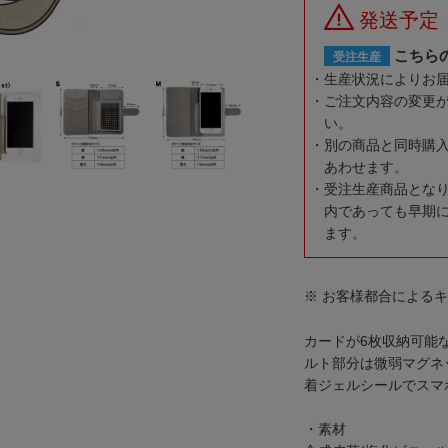
発送予定
こちら
受注生産
生産状況によりお
ご注文内容の変更
い。
別の商品と同時購
あわせます。
受注生産商品とな
内であっても早期
ます。
※ お客様都合による
カードが6枚収納可能
ルト部分は微弱マグネ
着ジェルシールでスマ
・素材