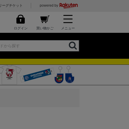
リーグチケット
powered by
ログイン
買い物かご
メニュー