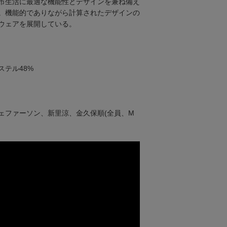
市生活に最適な機能性とデザインを兼ね備え
。機能的でありながら計算されたデザインの
ウェアを展開している。
ステル48%
ェファーソン、新里涼、金久保順(全員、M