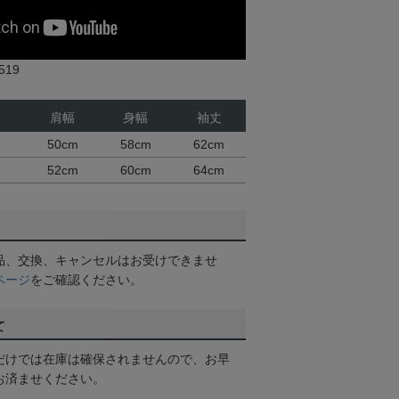
19
丈
肩幅
身幅
袖丈
50cm
58cm
62cm
52cm
60cm
64cm
品、交換、キャンセルはお受けできませ
ページ
をご確認ください。
て
だけでは在庫は確保されませんので、お早
お済ませください。