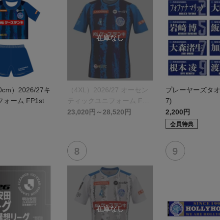
0cm）2026/27キ
（4XL）2026/27 オーセン
プレーヤーズタオル(
ォーム FP1st
ティックユニフォーム FP 1
7)
st
23,020円～28,520円
2,200円
会員特典