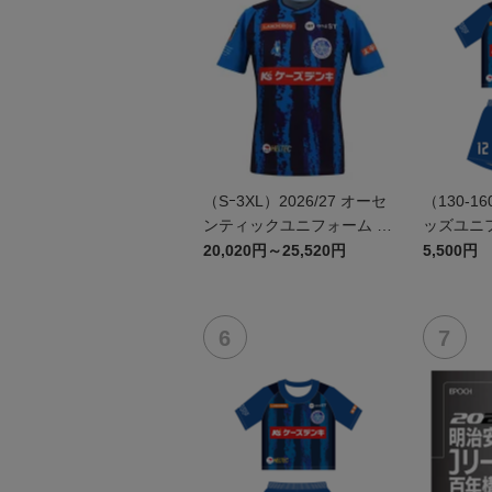
（Sｰ3XL）2026/27 オーセ
（130-16
ンティックユニフォーム F
ッズユニフ
P 1st
20,020円～25,520円
5,500円