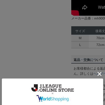
メーカー品番：mh9005
サイズ
後着
M
70cm
L
72cm
返品・交換について
お客様都合による返
ん。詳しくは
ヘルプ
ご注文の確定につい
買い物かごに入れる
めにご購入手続きを