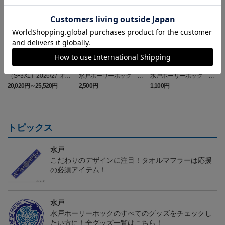
（Sｰ3XL）2026/27 オー
水戸ホーリーホック ボ
水戸ホーリーホック ボ
センティックユニフォー
ーマンダ タオルマフラー
ーマンダ キーホルダー
20,020円～25,520円
2,500円
1,100円
2
ム FP 1st
トピックス
水戸
こだわりのデザインに注目！タオルマフラーは応援
の必須アイテム！
水戸
水戸ホーリーホックのすべてのグッズをチェックし
たい方に！全グッズ一覧はこちら！