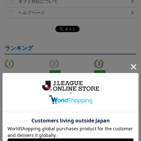
ギフト対応について
ヘルプページ
ランキング
NEW
NEW
（Sｰ3XL）2026/27 オー
水戸ホーリーホック ボ
水戸ホーリーホック ボ
センティックユニフォー
ーマンダ タオルマフラー
ーマンダ キーホルダー
20,020円～25,520円
2,500円
1,100円
2
ム FP 1st