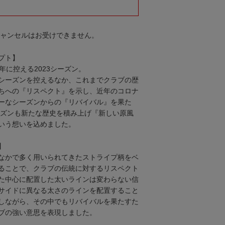
キャンセルはお受けできません。
プト】
年に控える2023シーズン。
シーズンを控えるなか、これまでクラブの歴
ちへの『リスペクト』を示し、近年のコロナ
ーなシーズンからの『リバイバル』を果た
シーズンも新たな歴史を積み上げ『新しい原風
いう想いを込めました。
】
なかで多く用いられてきたストライプ柄をベ
ることで、クラブの伝統に対するリスペクト
た中心に配置した太いラインは変わらない信
サイドに異なる太さのラインを配置すること
しながら、その中でもリバイバルを果たすた
ブの強い意思を表現しました。