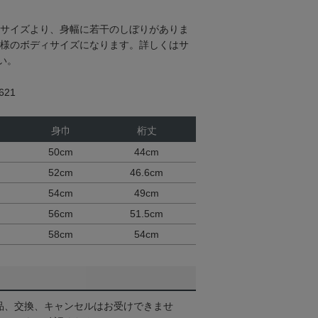
ディサイズより、身幅に若干のしぼりがありま
と同様のボディサイズになります。詳しくはサ
い。
21
身巾
桁丈
50cm
44cm
52cm
46.6cm
54cm
49cm
56cm
51.5cm
58cm
54cm
品、交換、キャンセルはお受けできませ