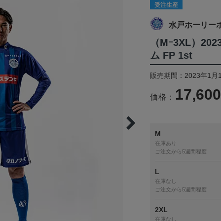
受注生産
水戸ホーリー
（Mｰ3XL）2
ム FP 1st
販売期間：2023年1月1
17,60
価格：
M
在庫あり
ご注文から5週間程度
L
在庫なし
ご注文から5週間程度
2XL
在庫なし