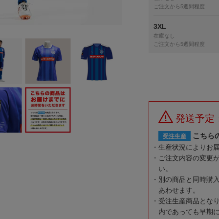
ご注文から5週間程度
3XL
在庫なし
ご注文から5週間程度
発送予定
こちら
受注生産
生産状況によりお
ご注文内容の変更
い。
別の商品と同時購
あわせます。
受注生産商品とな
内であっても早期