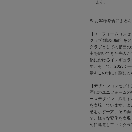
ます。
※ お客様都合による
【ユニフォームコンセ
クラブ創設30周年を翌
クラブとしての節目の
史を紡いできた先人た
禍におけるイレギュラ
す。そして、2023
景をこの街に』刻むと
【デザインコンセプト
歴代のユニフォームの
ースデザインに採用す
を表現しています。ま
念を示す一方、その両
で、様々な変化を表現
めに邁進していくクラ