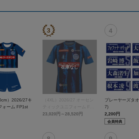
0cm）2026/27キ
（4XL）2026/27 オーセン
プレーヤーズタオル(
ォーム FP1st
ティックユニフォーム FP 1
7)
st
23,020円～28,520円
2,200円
会員特典