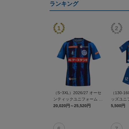
ランキング
（Sｰ3XL）2026/27 オーセ
（130-16
ンティックユニフォーム F
ッズユニフ
P 1st
20,020円～25,520円
5,500円