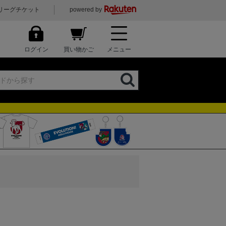
リーグチケット
powered by
ログイン
買い物かご
メニュー