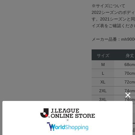
※サイズについて
2022シーズンのボ
す。2021シーズン
イズ表をご確認くださ
メーカー品番：mh9006
サイズ
身丈
M
68cm
L
70cm
XL
72cm
2XL
74cm
3XL
74cm
返品・交換について
お客様都合による返