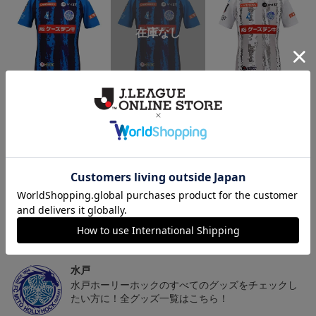
（Sｰ3XL）2026/27 オー
（4XL）2026/27 オーセ
（Sｰ3XL）2026/27 オー
（
センティックユニフォー
ンティックユニフォーム
センティックユニフォー
20,020円～25,520円
23,020円～28,520円
20,020円～25,520円
5
ム FP 1st
FP 1st
ム FP 2nd
t
トピックス
水戸
こだわりのデザインに注目！タオルマフラーは応援
の必須アイテム！
水戸
水戸ホーリーホックのすべてのグッズをチェックし
たい方に！全グッズ一覧はこちら！