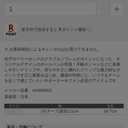
3
楽天IDで決済すると
ポイント獲得
※ お客様都合によるキャンセルはお受けできません。
水戸ホーリーホックのクラブエンブレムがポイントになった、オ
リジナルデザインのボールペンが登場！手帳やノートなどに装着
しやすいクリップや、持ちやすさに優れたグリップも魅力的なポ
イントです◎ご家庭をはじめ、職場や学校にと、いつでもチーム
を近くで感じていたいサポーターやファン必見のアイテムです。
メーカー品番：mh900653
原産国：日本
サイズ
幅
全長
-
[モチーフ]直径1.5cm
14.7cm
返品・交換について