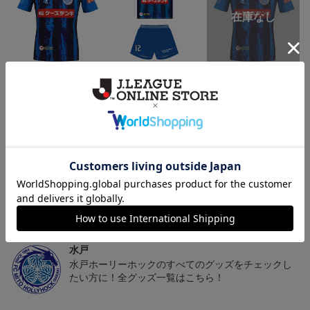
（Sｰ3XL）2026/27 オー
（130-160cm）2026/27
（4XL）2026/27 オーセ
センティックユニフォー
キッズユニフォーム FP1s
ンティックユニフォーム
6
20,020円～25,520円
5,500円
23,020円～28,520円
2
ム FP 1st
t
FP 1st
トピックス
水戸
こだわりのデザインに注目！タオルマフラーは応援
の必須アイテム！
水戸
水戸ホーリーホックのすべてのグッズをチェックし
たい方に！全グッズ一覧はこちら！