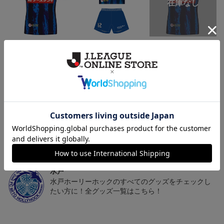
（Sｰ3XL）2026/27 オー
（130-160cm）2026/27
（4XL）2026/27 オーセ
センティックユニフォー
キッズユニフォーム FP1s
ンティックユニフォーム
6
20,020円～25,520円
5,500円
23,020円～28,520円
2
ム FP 1st
t
FP 1st
トピックス
水戸
こだわりのデザインに注目！タオルマフラーは応援
の必須アイテム！
水戸
水戸ホーリーホックのすべてのグッズをチェックし
たい方に！全グッズ一覧はこちら！