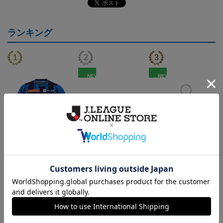
ランキング
NEW
NEW
（Sｰ3XL）2026/27 オー
水戸ホーリーホック ボ
水戸ホーリーホック ボ
センティックユニフォー
ーマンダ タオルマフラー
ーマンダ キーホルダー
20,020円～25,520円
2,500円
1,100円
2
ム FP 1st
トピックス