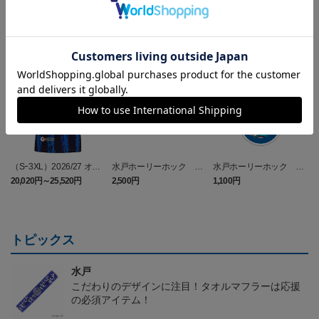
NEW
NEW
（Sｰ3XL）2026/27 オー
水戸ホーリーホック ボ
水戸ホーリーホック ボ
センティックユニフォー
ーマンダ タオルマフラー
ーマンダ キーホルダー
20,020円～25,520円
2,500円
1,100円
2
ム FP 1st
トピックス
水戸
こだわりのデザインに注目！タオルマフラーは応援
の必須アイテム！