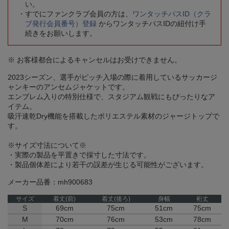
い。
すでにファンクラブ会員の方は、
ワンタッチパスID（クラ
ブ発行会員番号）登録
からワンタッチパスIDの紐付け手
続きをお願いします。
※ お客様都合によるキャンセルはお受けできません。
2023シーズン、選手がピッチ入場の際に着用しているサッカージ
ャンキーのアンセムジャケットです。
エンブレム入りの特別仕様で、スタジアム観戦にもぴったりなア
イテム。
吸汗速乾Dry機能を搭載したポリエステル素材のジャージトップで
す。
※サイズ寸法について※
・実際の製品を平置きで採寸した寸法です。
・製品個体差により若干の誤差が生じる可能性がございます。
メーカー品番：mh900683
サイズ
着丈(前)
着丈(後ろ)
身幅
裄丈
S
69cm
75cm
51cm
75cm
M
70cm
76cm
53cm
78cm