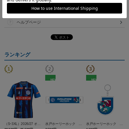
決済について
ギフト対応について
ヘルプページ
ランキング
NEW
NEW
（Sｰ3XL）2026/27 オー
水戸ホーリーホック ボ
水戸ホーリーホック ボ
センティックユニフォー
ーマンダ タオルマフラー
ーマンダ キーホルダー