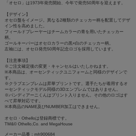
「オセロ」は1973年発売開始、今年で発売50周年を迎えます。
【デザイン】
オセロ盤をイメージ。異なる2種類のチェッカー柄を配置してデザ
イン性を高めました。
フィールドプレーヤーはチームカラーの青を用いたチェッカー
柄。
ゴールキーパーはオセロカラーの黒×白のチェッカー柄。
左袖には、オセロ発売50周年記念ロゴを採用しています。
【注意事項】
※ご注文確定後の変更・キャンセルはいたしかねます。
※本商品は、オーセンティックユニフォームと同様のデザインで
す。
※クラブエンブレムは昇華プリントです。選手たちが着用するオ
ーセンティックモデル同様の3Dエンブレムではありません。
※パンディアーニくんはプリント入りません。その他のロゴはす
べて昇華対応です。
※本商品のNAME及びNUMBER加工はできません。
オセロ・Othelloは登録商標です。
TM&© Othello,Co. and MegaHouse
メーカー品番：mh900684