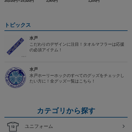
20,020円～25,520円
2,500円
1,100円
2
ム FP 1st
トピックス
水戸
こだわりのデザインに注目！タオルマフラーは応援
の必須アイテム！
水戸
水戸ホーリーホックのすべてのグッズをチェックし
たい方に！全グッズ一覧はこちら！
カテゴリから探す
ユニフォーム