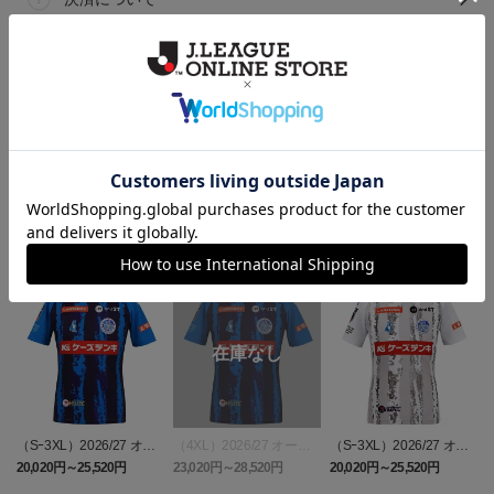
ギフト対応について
ヘルプページ
ランキング
（Sｰ3XL）2026/27 オー
（4XL）2026/27 オーセ
（Sｰ3XL）2026/27 オー
（
センティックユニフォー
ンティックユニフォーム
センティックユニフォー
20,020円～25,520円
23,020円～28,520円
20,020円～25,520円
5
ム FP 1st
FP 1st
ム FP 2nd
t