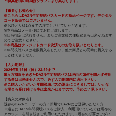
＊特典配信の時期はクラブにより異なります。
【重要なお知らせ】
※こちらはDAZN年間視聴パスカードの商品ページです。デジタル
コード販売ではございません。
※おひとり様1点までの注文とさせていただきます。
※本商品はメール便にてお届け致します。
※日時指定は承れません。またご注文後の住所変更も出来かねます
のでご注意ください。
※本商品はクレジットカード決済でのお取り扱いとなります。
※年間視聴パスは複数購入をしたり、他の商品との同時に購入する
ことはできません。
【入力期限】
2024年5月5日（日）23:59まで
※入力期限を過ぎたDAZN年間視聴パスは理由の如何を問わず使用
する事は出来ませんので、必ず入力期限内に適用下さい。
※ご購入いただいた年間視聴パスの返金につきましては、いかな
る場合も受け付ける事は出来かねますので、予めご了承下さい。
【購入の対象者】
既存のDAZNユーザーの方／新規でDAZNにご登録いただく方
※過去にDAZN年間視聴パスをご購入・利用頂いている方は現存の
アカウントを引き続きご利用いただけます。(退会の必要はござい