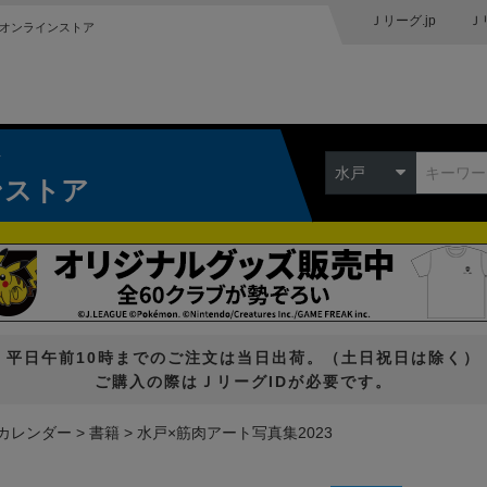
Ｊリーグ.jp
Ｊ
オンラインストア
ク
水戸
ンストア
平日午前10時までのご注文は当日出荷。（土日祝日は除く）
ご購入の際はＪリーグIDが必要です。
・カレンダー
書籍
水戸×筋肉アート写真集2023