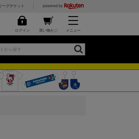
リーグチケット
powered by
ログイン
買い物かご
メニュー