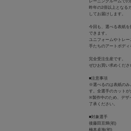
レーニングルームでの
昨年の2倍以上となる
してお届けします。
今回も、選べる表紙を採
できます。
ユニフォームやトレー
手たちのアートボディ
完全受注生産です。
ぜひお買い求めくださ
■注意事項
※選べるのは表紙のみ
す。全選手のカットが
※製作中のため、デザ
了承ください。
■対象選手
後藤田亘輝(初)
楠本卓海(初)