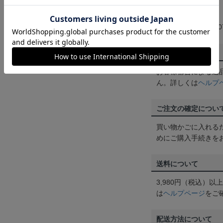
【水戸×筋肉2023】
メーカー品番：mh9007
返品・交換について
お客様都合による返
ん。詳しくは
ヘルプ
ご注文の確定につい
買い物かごに入れる
めにご購入手続きを
送料について
3,980円（税込）
は
ヘルプページ
をご
配送方法について