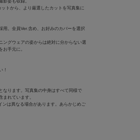
撮影姿も収録。
カットから、より厳選したカットを写真集に
用。全員Ver.含め、お好みのカバーを選択
ニングウェアの姿からは絶対に分からない選
をお手元に。
い！
となります。写真集の中身はすべて同様で
含まれています。
インは異なる場合があります。あらかじめご