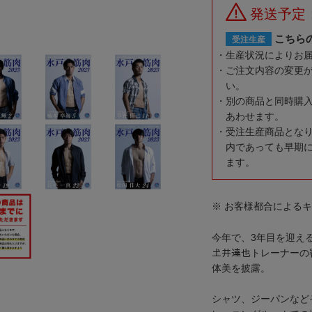
発送予定：
こちら
受注生産
生産状況によりお
ご注文内容の変更
い。
別の商品と同時購
あわせます。
受注生産商品とな
内であっても早期
ます。
※ お客様都合による
今年で、3年目を迎え
𡈽井達也トレーナー
体美を披露。
シャツ、ジーパンなど