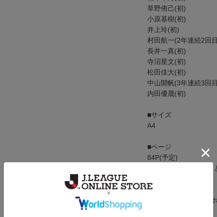
草野侑己(初)
小原基樹(初)
井上玲(初)
村田航一(2年連続2回目
長井一真(初)
寺沼星文(初)
松田佳大(初)
中山開帆(3年連続3回目
内田優晟(初)
■サイズ
A4
■ページ
84P(予定)
※製作中につき、変更
■撮影
伊藤厚(水戸ホーリー