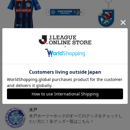
（Sｰ3XL）2026/27 オー
水戸ホーリーホック ボ
水戸ホーリーホック ボ
センティックユニフォー
ーマンダ タオルマフラー
ーマンダ キーホルダー
20,020円～25,520円
2,500円
1,100円
2
ム FP 1st
トピックス
水戸
こだわりのデザインに注目！タオルマフラーは応援
の必須アイテム！
水戸
水戸ホーリーホックのすべてのグッズをチェックし
たい方に！全グッズ一覧はこちら！