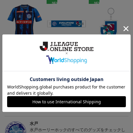
NEW
NEW
（Sｰ3XL）2026/27 オー
水戸ホーリーホック ボ
水戸ホーリーホック ボ
センティックユニフォー
ーマンダ タオルマフラー
ーマンダ キーホルダー
20,020円～25,520円
2,500円
1,100円
2
ム FP 1st
トピックス
水戸
こだわりのデザインに注目！タオルマフラーは応援
の必須アイテム！
水戸
水戸ホーリーホックのすべてのグッズをチェックし