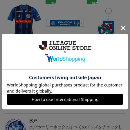
NEW
NEW
（Sｰ3XL）2026/27 オー
水戸ホーリーホック ボ
水戸ホーリーホック ボ
センティックユニフォー
ーマンダ タオルマフラー
ーマンダ キーホルダー
20,020円～25,520円
2,500円
1,100円
2
ム FP 1st
トピックス
水戸
こだわりのデザインに注目！タオルマフラーは応援
の必須アイテム！
水戸
水戸ホーリーホックのすべてのグッズをチェックし