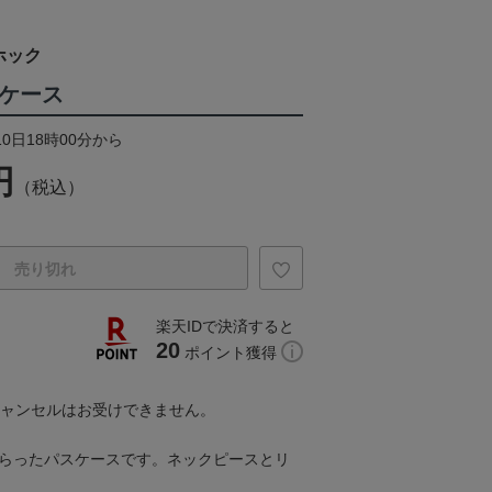
ホック
スケース
10日18時00分から
円
（税込）
売り切れ
楽天IDで決済すると
20
ポイント獲得
キャンセルはお受けできません。
しらったパスケースです。ネックピースとリ