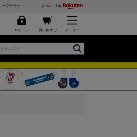
リーグチケット
powered by
ログイン
買い物かご
メニュー