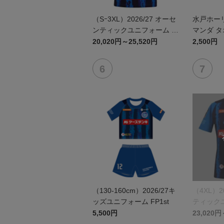
（Sｰ3XL）2026/27 オーセ
水戸ホー
ンティックユニフォーム F
マンダ 
P 1st
20,020円～25,520円
2,500円
（130-160cm）2026/27キ
（4XL）2
ッズユニフォーム FP1st
ティックユ
st
5,500円
23,020円