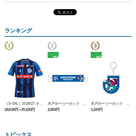
ランキング
NEW
NEW
（Sｰ3XL）2026/27 オー
水戸ホーリーホック ボ
水戸ホーリーホック ボ
センティックユニフォー
ーマンダ タオルマフラー
ーマンダ キーホルダー
20,020円～25,520円
2,500円
1,100円
2
ム FP 1st
トピックス