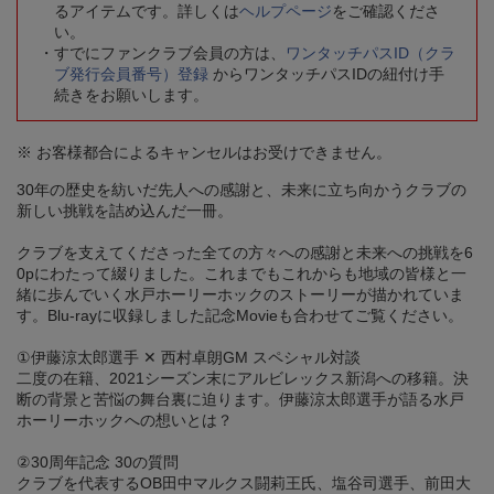
るアイテムです。詳しくは
ヘルプページ
をご確認くださ
い。
すでにファンクラブ会員の方は、
ワンタッチパスID（クラ
ブ発行会員番号）登録
からワンタッチパスIDの紐付け手
続きをお願いします。
※ お客様都合によるキャンセルはお受けできません。
30年の歴史を紡いだ先人への感謝と、未来に立ち向かうクラブの
新しい挑戦を詰め込んだ一冊。
クラブを支えてくださった全ての方々への感謝と未来への挑戦を6
0pにわたって綴りました。これまでもこれからも地域の皆様と一
緒に歩んでいく水戸ホーリーホックのストーリーが描かれていま
す。Blu-rayに収録しました記念Movieも合わせてご覧ください。
①伊藤涼太郎選手 ✕ 西村卓朗GM スペシャル対談
二度の在籍、2021シーズン末にアルビレックス新潟への移籍。決
断の背景と苦悩の舞台裏に迫ります。伊藤涼太郎選手が語る水戸
ホーリーホックへの想いとは？
②30周年記念 30の質問
クラブを代表するOB田中マルクス闘莉王氏、塩谷司選手、前田大