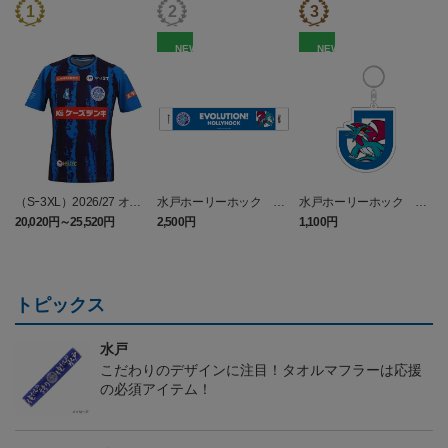
NEW
NEW
（Sｰ3XL）2026/27 オー
水戸ホーリーホック ボ
水戸ホーリーホック ボ
センティックユニフォー
ーマンダ タオルマフラー
ーマンダ キーホルダー
20,020円～25,520円
2,500円
1,100円
2
ム FP 1st
トピックス
水戸
こだわりのデザインに注目！タオルマフラーは応援
の必須アイテム！