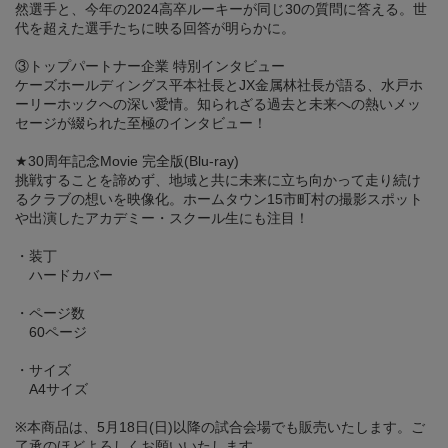
然選手と、今年の2024高卒ルーキーが同じ30の質問に答える。世
代を超えた選手たちに映る回答が明らかに。
③トップパートナー企業 特別インタビュー
ケーズホールディングス平本社長とJX金属林社長が語る、水戸ホ
ーリーホックへの深い愛情。知られざる過去と未来への熱いメッ
セージが綴られた至極のインタビュー！
★30周年記念Movie 完全版(Blu-ray)
挑戦することを諦めず、地域と共に未来に立ち向かって走り続け
るクラブの想いを映像化。ホームタウン15市町村の撮影スポット
や出演したアカデミー・スクール生にも注目！
・装丁
ハードカバー
・ページ数
60ページ
・サイズ
A4サイズ
※本商品は、5月18日(日)以降の試合会場でも販売いたします。ご
了承のほどよろしくお願いいたします。