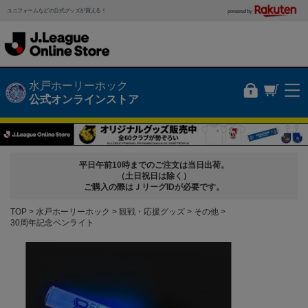
ユニフォームなどの公式グッズが買える！
powered by
水戸ホーリーホック
公式オンラインストア
平日午前10時までのご注文は当日出荷。
（土日祝日は除く）
ご購入の際はＪリーグIDが必要です。
TOP
水戸ホーリーホック
観戦・応援グッズ
その他
30周年記念ペンライト