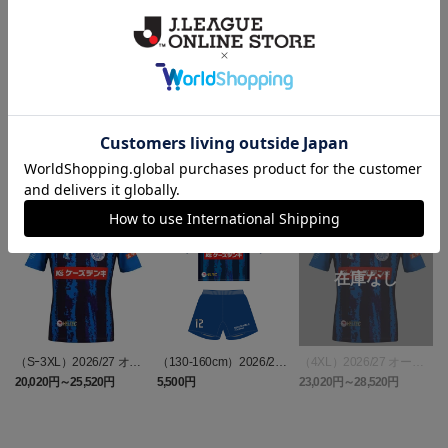
ヘルプページ
ランキング
（Sｰ3XL）2026/27 オー
（130-160cm）2026/27
（4XL）2026/27 オーセ
センティックユニフォー
キッズユニフォーム FP1s
ンティックユニフォーム
6
20,020円～25,520円
5,500円
23,020円～28,520円
2
ム FP 1st
t
FP 1st