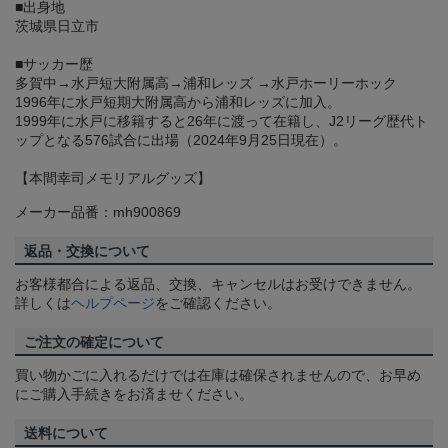
■出身地
茨城県日立市
■サッカー歴
多賀中→水戸短大附属高→浦和レッズ →水戸ホーリーホック
1996年に水戸短期大附属高から浦和レッズに加入。
1999年に水戸に移籍すると26年に渡って在籍し、J2リーグ歴代ト
ップとなる576試合に出場（2024年9月25日現在）。
【本間幸司メモリアルグッズ】
メーカー品番：mh900869
返品・交換について
お客様都合による返品、交換、キャンセルはお受けできません。
詳しくは
ヘルプページ
をご確認ください。
ご注文の確定について
買い物かごに入れるだけでは在庫は確保されませんので、お早め
にご購入手続きをお済ませください。
送料について