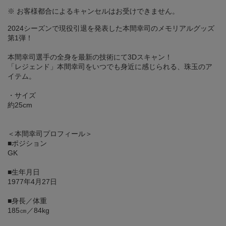
※ お客様都合によるキャンセルはお受けできません。
2024シーズンで現役引退を発表した本間幸司のメモリアルグッズ
第1弾！
本間幸司選手の全身を最新の技術にて3Dスキャン！
「レジェンド」本間幸司をいつでも身近に感じられる、珠玉のア
イテム。
・サイズ
約25cm
＜本間幸司プロフィール＞
■ポジション
GK
■生年月日
1977年4月27日
■身長／体重
185㎝／84kg