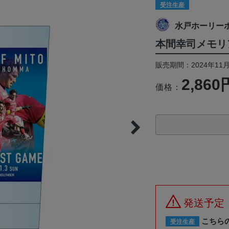
受注生産
水戸ホーリー
本間幸司メモリ
販売期間：2024年11月
2,860
価格：
発送予定
こちら
受注生産