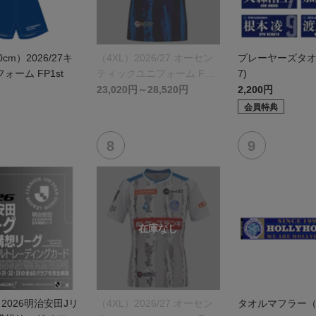
0cm）2026/27キ
（4XL）2026/27 オーセン
プレーヤーズタオル(
ォーム FP1st
ティックユニフォーム FP 1
7)
st
23,020円～28,520円
2,200円
会員特典
】2026明治安田Jリ
（4XL）2026/27 オーセン
タオルマフラー（