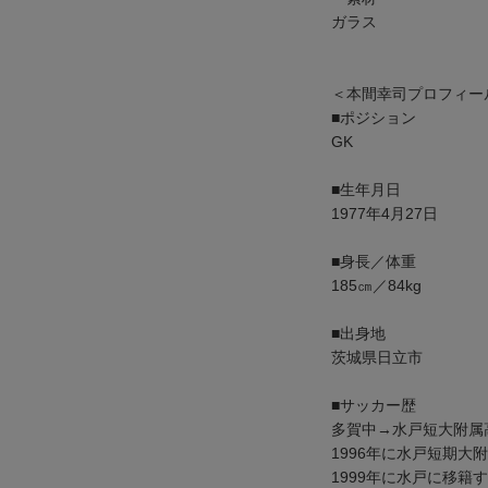
ガラス
＜本間幸司プロフィー
■ポジション
GK
■生年月日
1977年4月27日
■身長／体重
185㎝／84kg
■出身地
茨城県日立市
■サッカー歴
多賀中→水戸短大附属
1996年に水戸短期大
1999年に水戸に移籍