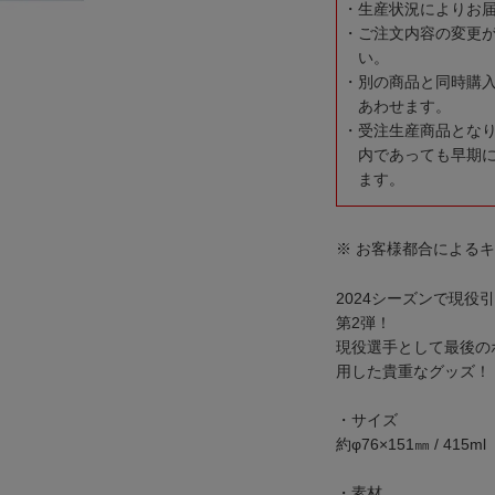
生産状況によりお
ご注文内容の変更
い。
別の商品と同時購
あわせます。
受注生産商品とな
内であっても早期
ます。
※ お客様都合による
2024シーズンで現
第2弾！
現役選手として最後の
用した貴重なグッズ！
・サイズ
約φ76×151㎜ / 415ml
・素材