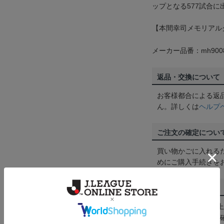
ップとなる577試合に出
【本間幸司メモリアル
メーカー品番：mh9008
返品・交換について
お客様都合による返
ん。詳しくは
ヘルプ
ご注文の確定につい
買い物かごに入れる
めにご購入手続きを
送料について
3,980円（税込）
は
ヘルプページ
をご