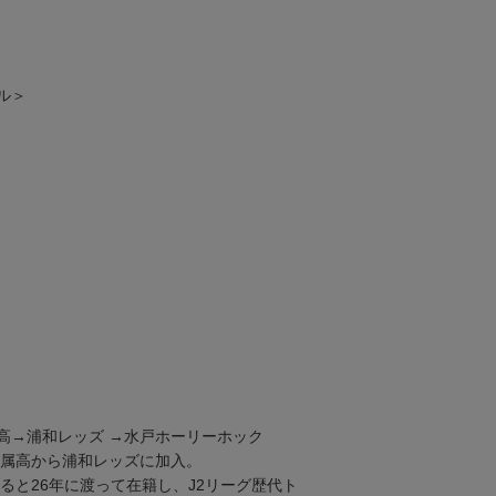
ル＞
高→浦和レッズ →水戸ホーリーホック
附属高から浦和レッズに加入。
すると26年に渡って在籍し、J2リーグ歴代ト