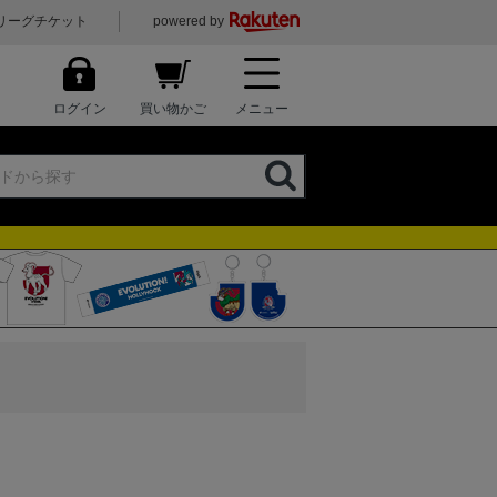
リーグチケット
powered by
ログイン
買い物かご
メニュー