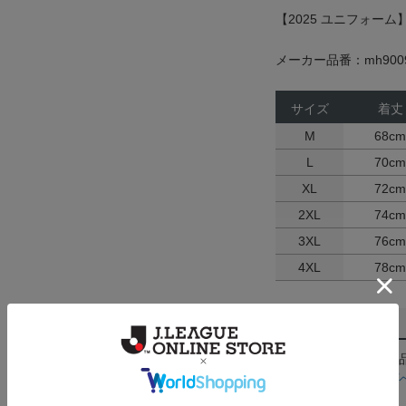
【2025 ユニフォーム
メーカー品番：mh9009
サイズ
着丈
M
68cm
L
70cm
XL
72cm
2XL
74cm
3XL
76cm
4XL
78cm
返品・交換について
お客様都合による返
ん。詳しくは
ヘルプ