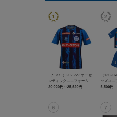
（Sｰ3XL）2026/27 オーセ
（130-16
ンティックユニフォーム F
ッズユニフ
P 1st
20,020円～25,520円
5,500円