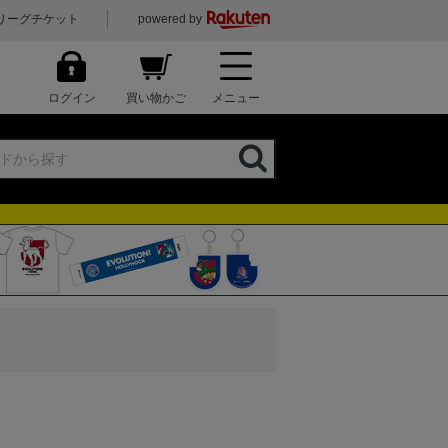
リーグチケット
powered by
ログイン
買い物かご
メニュー