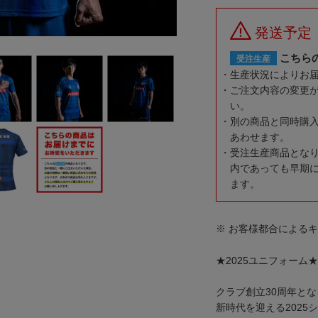
発送予定
こちら
受注生産
生産状況によりお
ご注文内容の変更
い。
別の商品と同時購
あわせます。
受注生産商品とな
内であっても早期
ます。
※ お客様都合による
★2025ユニフォーム★
クラブ創立30周年と
新時代を迎える2025シ