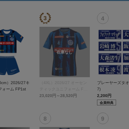
0cm）2026/27キ
（4XL）2026/27 オーセン
プレーヤーズタオル(
ォーム FP1st
ティックユニフォーム FP 1
7)
st
23,020円～28,520円
2,200円
会員特典