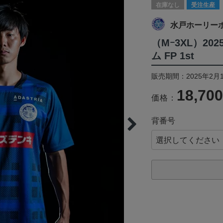
在庫なし
受注生産
水戸ホーリー
（Mｰ3XL）2
ム FP 1st
販売期間：2025年2月
18,70
価格：
背番号